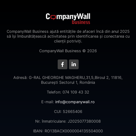
CompanyWall Business ajută entitățile de afaceri încă din anul 2025
să își îmbunătățească activitatea prin identificarea și conectarea cu
clienții potriviți.
CompanyWall Business © 2026
Adresă: G-RAL GHEORGHE MAGHERU,31,5,Biroul 2, 11816,
Bucureşti Sectorul 1, România
Telefon: 074 109 43 32
E-mail:
info@companywall.ro
CUI: 52665406
Nr. înmatriculare: J2025077380008
IBAN: RO13BACX0000004135504000