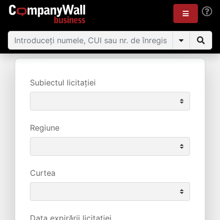
Subiectul licitației
Regiune
Curtea
Data expirării licitației