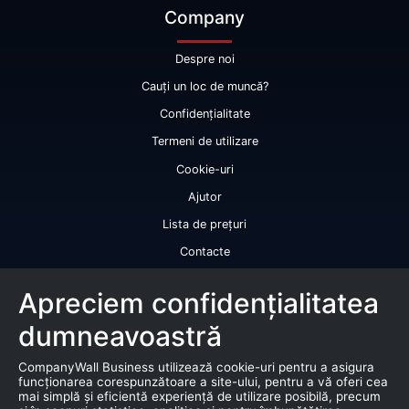
Company
Despre noi
Cauți un loc de muncă?
Confidențialitate
Termeni de utilizare
Cookie-uri
Ajutor
Lista de prețuri
Contacte
Licență de utilizare a datelor
Apreciem confidențialitatea
Serviciile noastre
dumneavoastră
Rating de credit
CompanyWall Business utilizează cookie-uri pentru a asigura
Raport de bonitate
funcționarea corespunzătoare a site-ului, pentru a vă oferi cea
mai simplă și eficientă experiență de utilizare posibilă, precum
Certificat de bonitate financiară