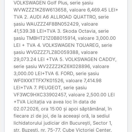
VOLKSWAGEN Golf Plus, serie șasiu
WVWZZZ1KZ6W613658, valoare 6,469.45 LEI+
TVA 2. AUDI A6 ALLROAD QUATTRO, serie
șasiu WAUZZZ4F8BN052429, valoare
41,539.38 LEI+TVA 3. Skoda Octavia, serie
șasiu TMBHT21Z0B8015914, valoare 3,000.00
LEI + TVA 4. VOLKSWAGEN TOUAREG, serie
șasiu WVGZZZ7LZ8D059388, valoare
29,073.24 LEI +TVA 5. VOLKSWAGEN CADDY,
serie șasiu WV2ZZZ2KZ6X028896, valoare
3,000.00 LEI+TVA 6. FORD, serie șasiu
WF0XXXTTFX7K01526, valoare 7,414.98
LEI+TVA 7. PEUGEOT, serie șasiu
VF3WC9HXC33902457, valoare 2,500.00 LEI
+TVA Licitaţia va avea loc în data de
02.07.2026, ora 15:00 şi apoi săptămânal, în
fiecare zi de joi, de la aceeaşi oră, la sediul
lichidatorului judiciar din București, Sector 1,
str. Buzești, nr. 75-77, Cube Victoriei Center,