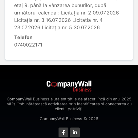
etaj 9, până la vânzarea bunurilor, după
următorul calendar: Licitația nr. 2 09.07.2026
Licitația nr. 3 16.07.2026 Licitația nr. 4
23.07.2026 Licitația nr. 5 30.07.2026
Telefon
0740022171
CompanyWall Business ajută entitățile de afaceri încă din anul 2025
să își îmbunătățească activitatea prin identificarea și conectarea cu
clienții potriviți.
CompanyWall Business © 2026