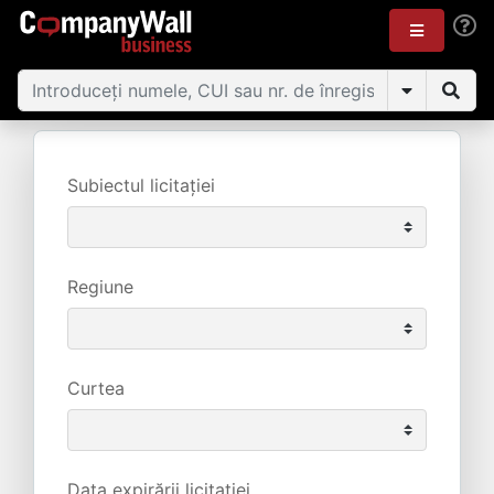
Subiectul licitației
Regiune
Curtea
Data expirării licitației