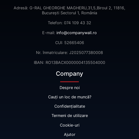
Adresă: G-RAL GHEORGHE MAGHERU,31,5,Biroul 2, 11816,
Bucureşti Sectorul 1, România
Telefon: 074 109 43 32
E-mail:
info@companywall.ro
CUI: 52665406
Nr. înmatriculare: J2025077380008
IBAN: RO13BACX0000004135504000
Company
Despre noi
Cauți un loc de muncă?
Confidențialitate
Termeni de utilizare
Cookie-uri
Ajutor