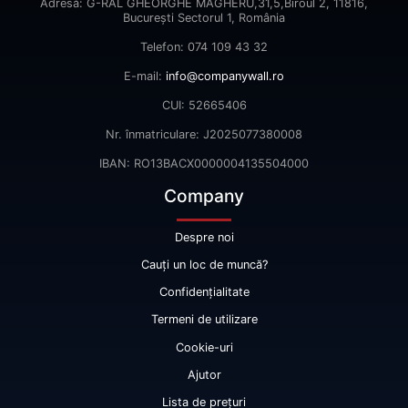
Adresă: G-RAL GHEORGHE MAGHERU,31,5,Biroul 2, 11816,
Bucureşti Sectorul 1, România
Telefon: 074 109 43 32
E-mail:
info@companywall.ro
CUI: 52665406
Nr. înmatriculare: J2025077380008
IBAN: RO13BACX0000004135504000
Company
Despre noi
Cauți un loc de muncă?
Confidențialitate
Termeni de utilizare
Cookie-uri
Ajutor
Lista de prețuri