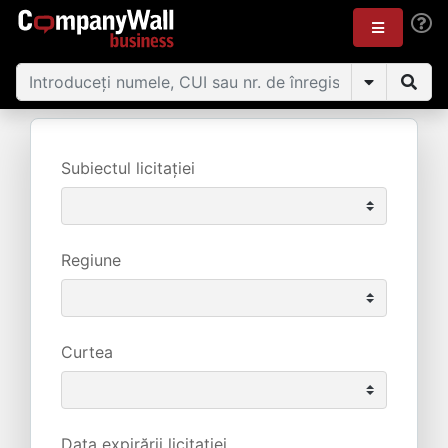
Subiectul licitației
Regiune
Curtea
Data expirării licitației