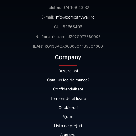
Telefon: 074 109 43 32
E-mail:
info@companywall.ro
CUI: 52665406
Nr. înmatriculare: J2025077380008
IBAN: RO13BACX0000004135504000
Company
Despre noi
Cauți un loc de muncă?
Confidențialitate
Termeni de utilizare
Cookie-uri
Ajutor
Lista de prețuri
Contacte