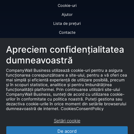
Cookie-uri
Ajutor
Lista de prețuri
Contacte
Licență de utilizare a datelor
Apreciem confidențialitatea
Serviciile noastre
dumneavoastră
Rating de credit
CompanyWall Business utilizează cookie-uri pentru a asigura
Raport de bonitate
funcționarea corespunzătoare a site-ului, pentru a vă oferi cea
mai simplă și eficientă experiență de utilizare posibilă, precum
Certificat de bonitate financiară
și în scopuri statistice, analitice și pentru îmbunătățirea
funcționalității platformei. Prin continuarea utilizării site-ului
Produse
CompanyWall Business, sunteți de acord cu utilizarea cookie-
urilor în conformitate cu politica noastră. Puteți gestiona sau
dezactiva cookie-urile în orice moment din setările browserului
Falimente
dumneavoastră de internet. CookiesConsentPolicy
Licitație
Setări cookie
Bază de date de marketing
De acord