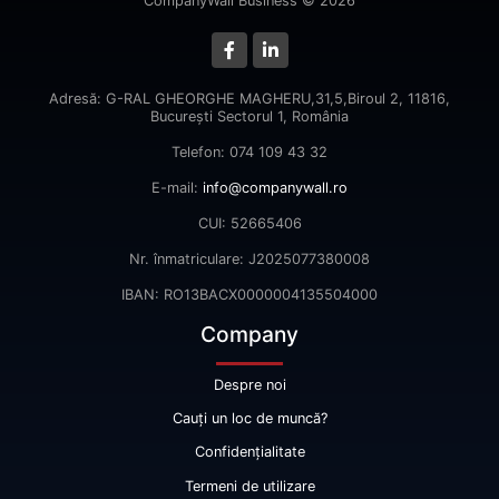
CompanyWall Business © 2026
Adresă: G-RAL GHEORGHE MAGHERU,31,5,Biroul 2, 11816,
Bucureşti Sectorul 1, România
Telefon: 074 109 43 32
E-mail:
info@companywall.ro
CUI: 52665406
Nr. înmatriculare: J2025077380008
IBAN: RO13BACX0000004135504000
Company
Despre noi
Cauți un loc de muncă?
Confidențialitate
Termeni de utilizare