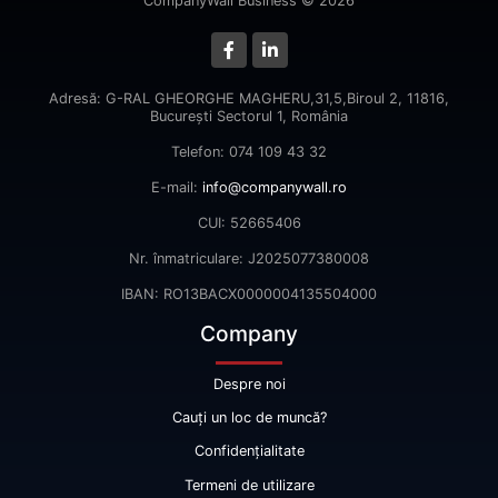
CompanyWall Business © 2026
Adresă: G-RAL GHEORGHE MAGHERU,31,5,Biroul 2, 11816,
Bucureşti Sectorul 1, România
Telefon: 074 109 43 32
E-mail:
info@companywall.ro
CUI: 52665406
Nr. înmatriculare: J2025077380008
IBAN: RO13BACX0000004135504000
Company
Despre noi
Cauți un loc de muncă?
Confidențialitate
Termeni de utilizare