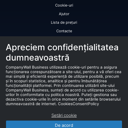
Cookie-uri
Ajutor
Lista de prețuri
Contacte
Licență de utilizare a datelor
Apreciem confidențialitatea
Serviciile noastre
dumneavoastră
Rating de credit
CompanyWall Business utilizează cookie-uri pentru a asigura
Raport de bonitate
funcționarea corespunzătoare a site-ului, pentru a vă oferi cea
mai simplă și eficientă experiență de utilizare posibilă, precum
Certificat de bonitate financiară
și în scopuri statistice, analitice și pentru îmbunătățirea
funcționalității platformei. Prin continuarea utilizării site-ului
Produse
CompanyWall Business, sunteți de acord cu utilizarea cookie-
urilor în conformitate cu politica noastră. Puteți gestiona sau
dezactiva cookie-urile în orice moment din setările browserului
Falimente
dumneavoastră de internet. CookiesConsentPolicy
Licitație
Setări cookie
Bază de date de marketing
De acord