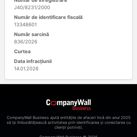
Număr de înregistrare
J40/8231/2000
Număr de identificare fiscală
13348601
Număr sarcină
836/2026
Curtea
Data infracțiunii
14.01.2026
CompanyWall Business ajută entitățile de afaceri încă din anul 2025
să își îmbunătățească activitatea prin identificarea și conectarea cu
clienții potriviți.