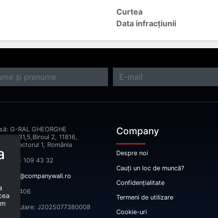
Curtea
Data infracțiunii
Company
esă: G-RAL GHEORGHE
ERU,31,5,Biroul 2, 11816,
reşti Sectorul 1, România
a
Despre noi
fon: 074 109 43 32
Cauți un loc de muncă?
il:
info@companywall.ro
Confidențialitate
a
 52665406
 cea
Termeni de utilizare
um
înmatriculare: J2025077380008
Cookie-uri