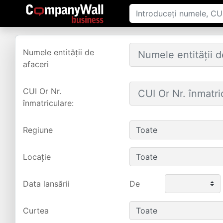
Numele entității de
afaceri
CUI Or Nr.
înmatriculare:
Regiune
Locație
Data lansării
De
Curtea