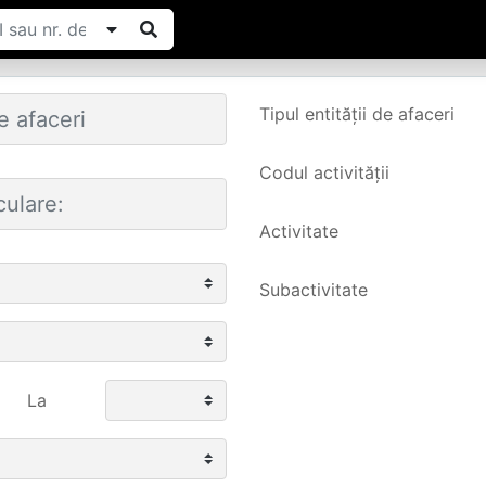
Tipul entității de afaceri
Codul activității
Activitate
Subactivitate
La