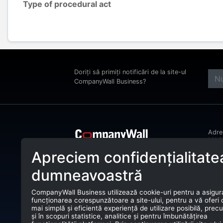
Type of procedural act
Doriți să primiți notificări de la site-ul
CompanyWall Business?
Adr
MAGH
Bucu
Apreciem confidențialitate
CompanyWall Business ajută entitățile
Tele
de afaceri încă din anul 2025 să își
dumneavoastră
îmbunătățească activitatea prin
E-ma
identificarea și conectarea cu clienții
potriviți.
CompanyWall Business utilizează cookie-uri pentru a asigur
CUI:
funcționarea corespunzătoare a site-ului, pentru a vă oferi
CompanyWall Business © 2026
mai simplă și eficientă experiență de utilizare posibilă, prec
Nr. 
și în scopuri statistice, analitice și pentru îmbunătățirea