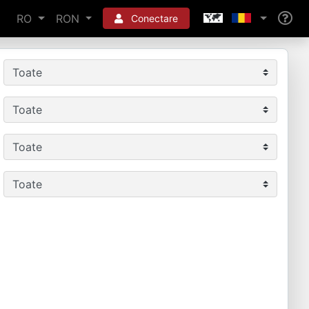
RO
RON
Conectare