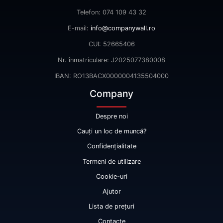
Telefon: 074 109 43 32
E-mail:
info@companywall.ro
CUI: 52665406
Nr. înmatriculare: J2025077380008
IBAN: RO13BACX0000004135504000
Company
Despre noi
Cauți un loc de muncă?
Confidențialitate
Termeni de utilizare
Cookie-uri
Ajutor
Lista de prețuri
Contacte