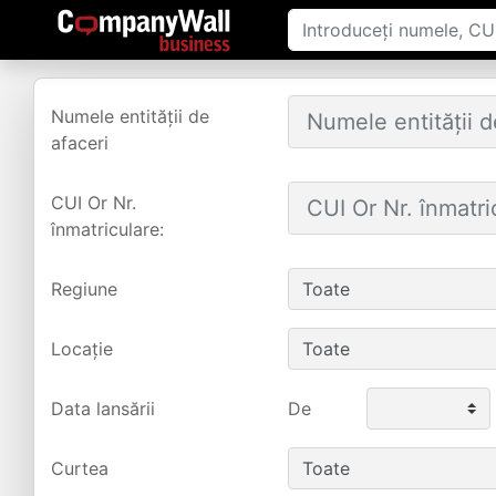
Numele entității de
afaceri
CUI Or Nr.
înmatriculare:
Regiune
Locație
Data lansării
De
Curtea