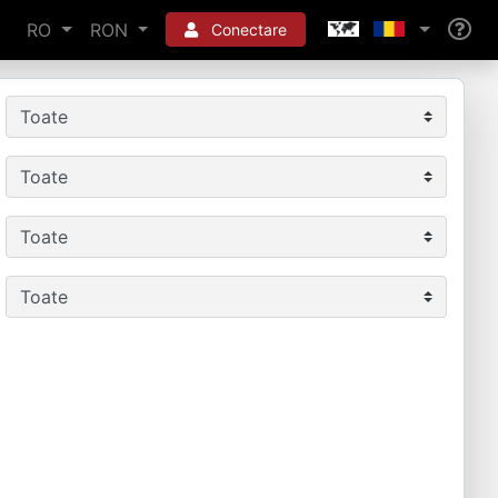
RO
RON
Conectare