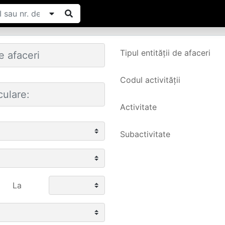
Tipul entității de afaceri
Codul activității
Activitate
Subactivitate
La