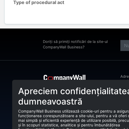
Type of procedural act
Doriți să primiți notificări de la site-ul
CompanyWall Business?
Adr
MAGH
Bucu
Apreciem confidențialitate
CompanyWall Business ajută entitățile
Tele
de afaceri încă din anul 2025 să își
dumneavoastră
îmbunătățească activitatea prin
E-ma
identificarea și conectarea cu clienții
potriviți.
CompanyWall Business utilizează cookie-uri pentru a asigur
CUI:
funcționarea corespunzătoare a site-ului, pentru a vă oferi
CompanyWall Business © 2026
mai simplă și eficientă experiență de utilizare posibilă, prec
Nr. 
și în scopuri statistice, analitice și pentru îmbunătățirea