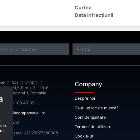
Curtea
Data infracțiunii
Company
esă: G-RAL GHEORGHE
ERU,31,5,Biroul 2, 11816,
reşti Sectorul 1, România
a
Despre noi
fon: 074 109 43 32
Cauți un loc de muncă?
il:
info@companywall.ro
Confidențialitate
a
 52665406
 cea
Termeni de utilizare
um
înmatriculare: J2025077380008
Cookie-uri