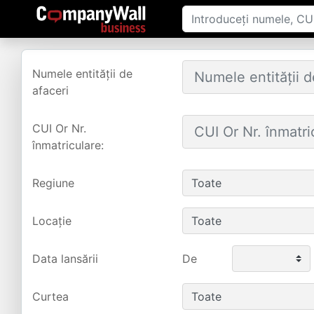
Numele entității de
afaceri
CUI Or Nr.
înmatriculare:
Regiune
Locație
Data lansării
De
Curtea