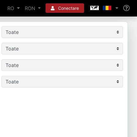
RO
RON
Conectare