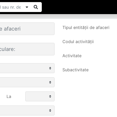
Tipul entității de afaceri
Codul activității
Activitate
Subactivitate
La