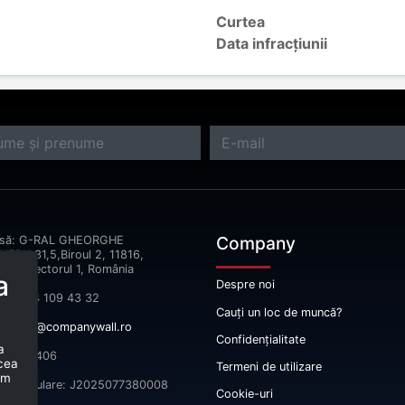
Curtea
Data infracțiunii
Company
esă: G-RAL GHEORGHE
ERU,31,5,Biroul 2, 11816,
reşti Sectorul 1, România
a
Despre noi
fon: 074 109 43 32
Cauți un loc de muncă?
il:
info@companywall.ro
Confidențialitate
a
 52665406
 cea
Termeni de utilizare
um
înmatriculare: J2025077380008
Cookie-uri