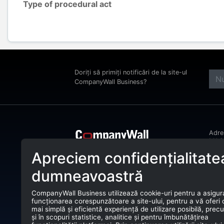
Type of procedural act
Doriți să primiți notificări de la site-ul
CompanyWall Business?
Adr
MAGH
Bucu
Apreciem confidențialitate
CompanyWall Business ajută entitățile
Tele
de afaceri încă din anul 2025 să își
dumneavoastră
îmbunătățească activitatea prin
E-ma
identificarea și conectarea cu clienții
potriviți.
CompanyWall Business utilizează cookie-uri pentru a asigur
CUI:
funcționarea corespunzătoare a site-ului, pentru a vă oferi
CompanyWall Business © 2026
mai simplă și eficientă experiență de utilizare posibilă, prec
Nr. 
și în scopuri statistice, analitice și pentru îmbunătățirea