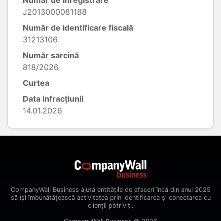
Număr de înregistrare
J2013000081188
Număr de identificare fiscală
31213106
Număr sarcină
818/2026
Curtea
Data infracțiunii
14.01.2026
CompanyWall Business ajută entitățile de afaceri încă din anul 2025
să își îmbunătățească activitatea prin identificarea și conectarea cu
clienții potriviți.