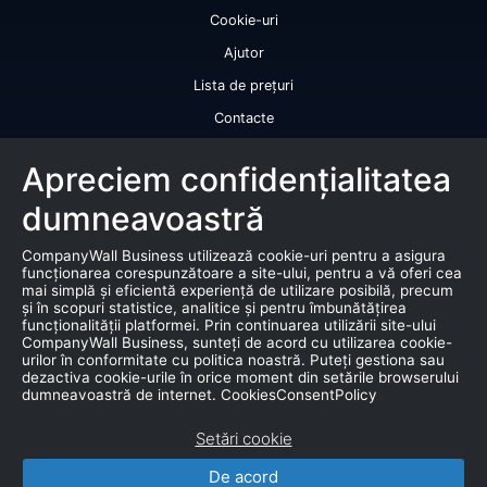
Cookie-uri
Ajutor
Lista de prețuri
Contacte
Licență de utilizare a datelor
Apreciem confidențialitatea
Serviciile noastre
dumneavoastră
Rating de credit
CompanyWall Business utilizează cookie-uri pentru a asigura
Raport de bonitate
funcționarea corespunzătoare a site-ului, pentru a vă oferi cea
mai simplă și eficientă experiență de utilizare posibilă, precum
Certificat de bonitate financiară
și în scopuri statistice, analitice și pentru îmbunătățirea
funcționalității platformei. Prin continuarea utilizării site-ului
Produse
CompanyWall Business, sunteți de acord cu utilizarea cookie-
urilor în conformitate cu politica noastră. Puteți gestiona sau
dezactiva cookie-urile în orice moment din setările browserului
Falimente
dumneavoastră de internet. CookiesConsentPolicy
Licitație
Setări cookie
Bază de date de marketing
De acord