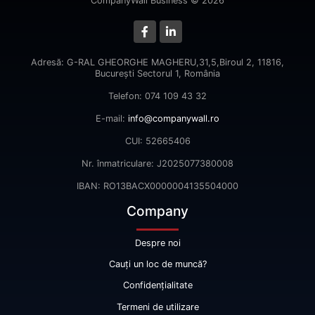
CompanyWall Business © 2026
Adresă: G-RAL GHEORGHE MAGHERU,31,5,Biroul 2, 11816,
Bucureşti Sectorul 1, România
Telefon: 074 109 43 32
E-mail:
info@companywall.ro
CUI: 52665406
Nr. înmatriculare: J2025077380008
IBAN: RO13BACX0000004135504000
Company
Despre noi
Cauți un loc de muncă?
Confidențialitate
Termeni de utilizare