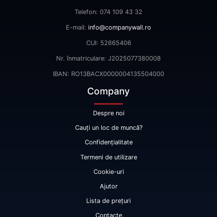
Telefon: 074 109 43 32
E-mail:
info@companywall.ro
CUI: 52665406
Nr. înmatriculare: J2025077380008
IBAN: RO13BACX0000004135504000
Company
Despre noi
Cauți un loc de muncă?
Confidențialitate
Termeni de utilizare
Cookie-uri
Ajutor
Lista de prețuri
Contacte