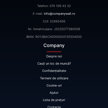
Telefon: 074 109 43 32
E-mail:
info@companywall.ro
CUI: 52665406
Nr. înmatriculare: J2025077380008
IBAN: RO13BACX0000004135504000
Company
Despre noi
Cauți un loc de muncă?
Confidențialitate
Termeni de utilizare
Cookie-uri
Ajutor
Lista de prețuri
Contacte