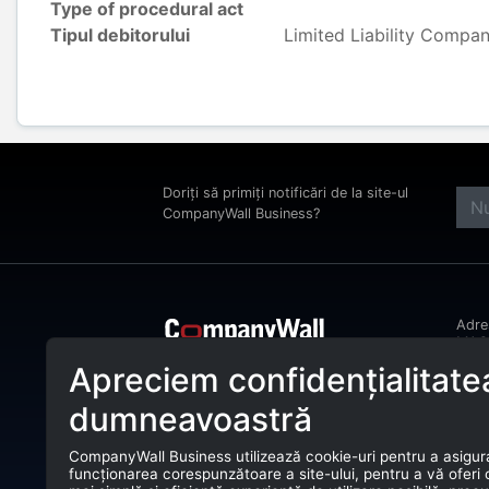
Type of procedural act
Tipul debitorului
Limited Liability Compa
Doriți să primiți notificări de la site-ul
CompanyWall Business?
Adr
MAGH
Bucu
Apreciem confidențialitate
CompanyWall Business ajută entitățile
Tele
de afaceri încă din anul 2025 să își
dumneavoastră
îmbunătățească activitatea prin
E-ma
identificarea și conectarea cu clienții
potriviți.
CompanyWall Business utilizează cookie-uri pentru a asigur
CUI:
funcționarea corespunzătoare a site-ului, pentru a vă oferi
CompanyWall Business © 2026