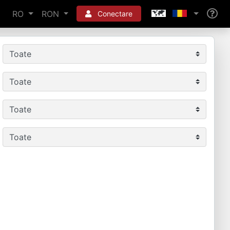
RO
RON
Conectare