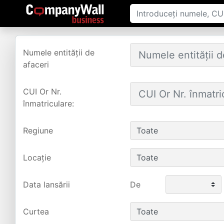
Numele entității de
afaceri
CUI Or Nr.
înmatriculare:
Regiune
Locație
Data lansării
De
Curtea