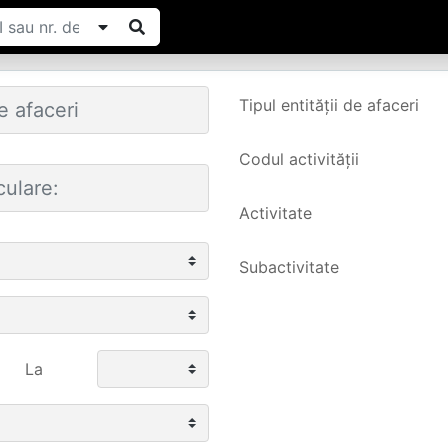
Tipul entității de afaceri
Codul activității
Activitate
Subactivitate
La