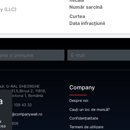
fiscală
Număr sarcină
ny (LLC)
Curtea
Data infracțiunii
Company
esă: G-RAL GHEORGHE
ERU,31,5,Biroul 2, 11816,
reşti Sectorul 1, România
a
Despre noi
fon: 074 109 43 32
Cauți un loc de muncă?
il:
info@companywall.ro
Confidențialitate
a
 52665406
 cea
Termeni de utilizare