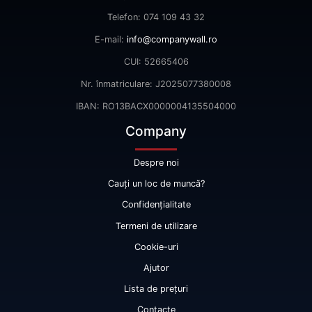
Telefon: 074 109 43 32
E-mail:
info@companywall.ro
CUI: 52665406
Nr. înmatriculare: J2025077380008
IBAN: RO13BACX0000004135504000
Company
Despre noi
Cauți un loc de muncă?
Confidențialitate
Termeni de utilizare
Cookie-uri
Ajutor
Lista de prețuri
Contacte