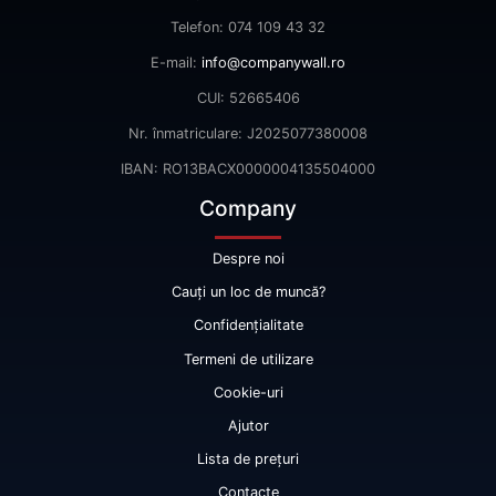
Telefon: 074 109 43 32
E-mail:
info@companywall.ro
CUI: 52665406
Nr. înmatriculare: J2025077380008
IBAN: RO13BACX0000004135504000
Company
Despre noi
Cauți un loc de muncă?
Confidențialitate
Termeni de utilizare
Cookie-uri
Ajutor
Lista de prețuri
Contacte