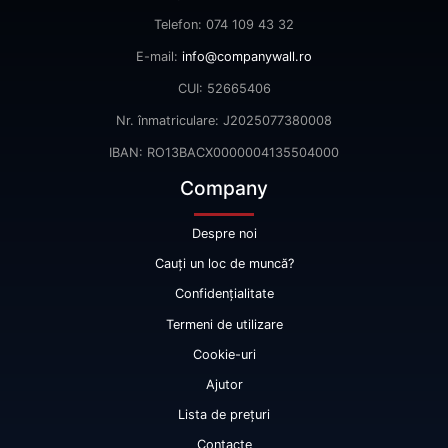
Telefon: 074 109 43 32
E-mail:
info@companywall.ro
CUI: 52665406
Nr. înmatriculare: J2025077380008
IBAN: RO13BACX0000004135504000
Company
Despre noi
Cauți un loc de muncă?
Confidențialitate
Termeni de utilizare
Cookie-uri
Ajutor
Lista de prețuri
Contacte