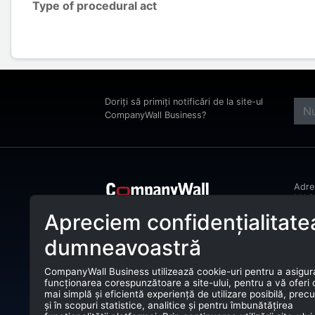
Type of procedural act
Doriți să primiți notificări de la site-ul
CompanyWall Business?
Adr
MAGH
Bucu
Apreciem confidențialitate
CompanyWall Business ajută entitățile
Tele
de afaceri încă din anul 2025 să își
dumneavoastră
îmbunătățească activitatea prin
E-ma
identificarea și conectarea cu clienții
potriviți.
CompanyWall Business utilizează cookie-uri pentru a asigur
CUI:
funcționarea corespunzătoare a site-ului, pentru a vă oferi
CompanyWall Business © 2026
mai simplă și eficientă experiență de utilizare posibilă, prec
Nr. 
și în scopuri statistice, analitice și pentru îmbunătățirea