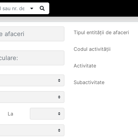
Tipul entității de afaceri
Codul activității
Activitate
Subactivitate
La