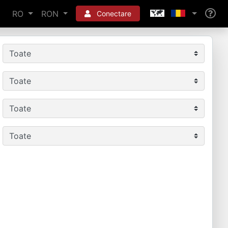
RO
RON
Conectare