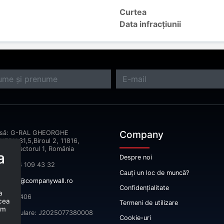
Curtea
Data infracțiunii
Company
esă: G-RAL GHEORGHE
ERU,31,5,Biroul 2, 11816,
reşti Sectorul 1, România
a
Despre noi
fon: 074 109 43 32
Cauți un loc de muncă?
il:
info@companywall.ro
Confidențialitate
a
 52665406
 cea
Termeni de utilizare
um
înmatriculare: J2025077380008
Cookie-uri