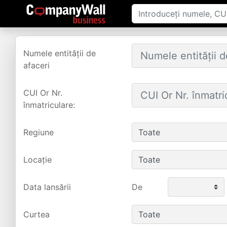
Numele entității de
afaceri
CUI Or Nr.
înmatriculare:
Regiune
Locație
Data lansării
De
Curtea