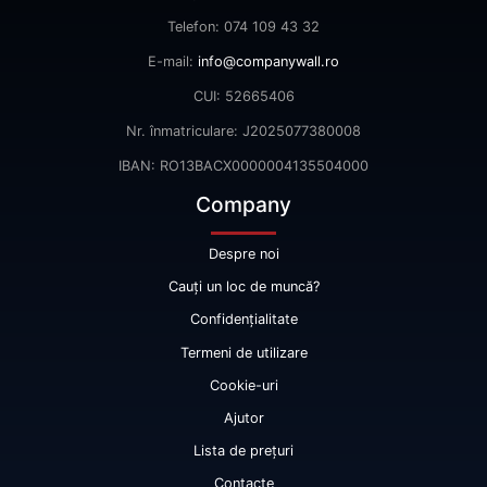
Telefon: 074 109 43 32
E-mail:
info@companywall.ro
CUI: 52665406
Nr. înmatriculare: J2025077380008
IBAN: RO13BACX0000004135504000
Company
Despre noi
Cauți un loc de muncă?
Confidențialitate
Termeni de utilizare
Cookie-uri
Ajutor
Lista de prețuri
Contacte