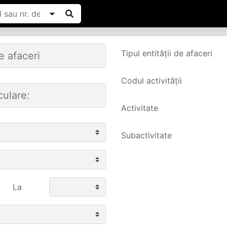
Tipul entității de afaceri
Codul activității
Activitate
Subactivitate
La