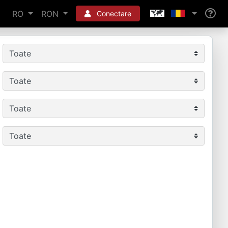
RO
RON
Conectare