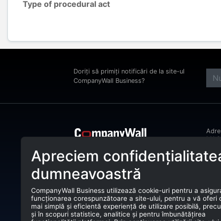
Type of procedural act
Doriți să primiți notificări de la site-ul
CompanyWall Business?
Adr
MAGH
Bucu
Apreciem confidențialitate
CompanyWall Business ajută entitățile
Tele
de afaceri încă din anul 2025 să își
dumneavoastră
îmbunătățească activitatea prin
E-ma
identificarea și conectarea cu clienții
potriviți.
CompanyWall Business utilizează cookie-uri pentru a asigur
CUI:
funcționarea corespunzătoare a site-ului, pentru a vă oferi
CompanyWall Business © 2026
mai simplă și eficientă experiență de utilizare posibilă, prec
Nr. 
și în scopuri statistice, analitice și pentru îmbunătățirea