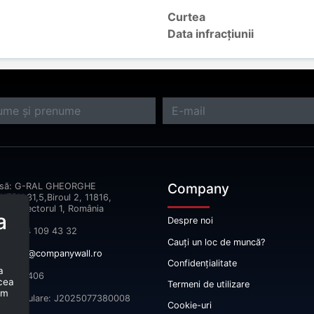
Curtea
Data infracțiunii
Company
esă: G-RAL GHEORGHE
ERU,31,5,Biroul 2, 11816,
reşti Sectorul 1, România
a
Despre noi
fon: 074 109 43 32
Cauți un loc de muncă?
il:
info@companywall.ro
Confidențialitate
a
 52665406
 cea
Termeni de utilizare
um
înmatriculare: J2025077380008
Cookie-uri