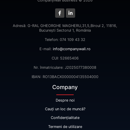
CompanyWall Business © 2026
Adresă: G-RAL GHEORGHE MAGHERU,31,5,Biroul 2, 11816,
Bucureşti Sectorul 1, România
Telefon: 074 109 43 32
E-mail:
info@companywall.ro
CUI: 52665406
Nr. înmatriculare: J2025077380008
IBAN: RO13BACX0000004135504000
Company
Despre noi
Cauți un loc de muncă?
Confidențialitate
Termeni de utilizare