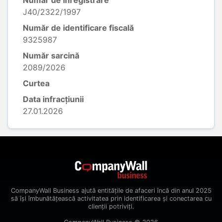
Număr de înregistrare
J40/2322/1997
Număr de identificare fiscală
9325987
Număr sarcină
2089/2026
Curtea
Data infracțiunii
27.01.2026
CompanyWall Business ajută entitățile de afaceri încă din anul 2025
să își îmbunătățească activitatea prin identificarea și conectarea cu
clienții potriviți.