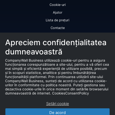
Cookie-uri
Ajutor
Lista de prețuri
Contacte
Licență de utilizare a datelor
Apreciem confidențialitatea
Serviciile noastre
dumneavoastră
Rating de credit
CompanyWall Business utilizează cookie-uri pentru a asigura
Raport de bonitate
funcționarea corespunzătoare a site-ului, pentru a vă oferi cea
mai simplă și eficientă experiență de utilizare posibilă, precum
Certificat de bonitate financiară
și în scopuri statistice, analitice și pentru îmbunătățirea
funcționalității platformei. Prin continuarea utilizării site-ului
Produse
CompanyWall Business, sunteți de acord cu utilizarea cookie-
urilor în conformitate cu politica noastră. Puteți gestiona sau
dezactiva cookie-urile în orice moment din setările browserului
Falimente
dumneavoastră de internet. CookiesConsentPolicy
Licitație
Setări cookie
Bază de date de marketing
De acord