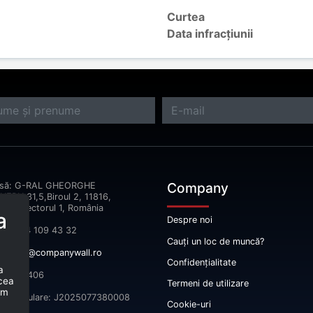
Curtea
Data infracțiunii
Company
esă: G-RAL GHEORGHE
ERU,31,5,Biroul 2, 11816,
reşti Sectorul 1, România
a
Despre noi
fon: 074 109 43 32
Cauți un loc de muncă?
il:
info@companywall.ro
Confidențialitate
a
 52665406
 cea
Termeni de utilizare
um
înmatriculare: J2025077380008
Cookie-uri