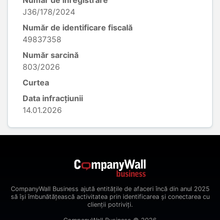
Număr de înregistrare
J36/178/2024
Număr de identificare fiscală
49837358
Număr sarcină
803/2026
Curtea
Data infracțiunii
14.01.2026
CompanyWall Business ajută entitățile de afaceri încă din anul 2025
să își îmbunătățească activitatea prin identificarea și conectarea cu
clienții potriviți.