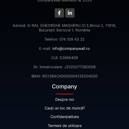
CompanyWall Business © 2026
Adresă: G-RAL GHEORGHE MAGHERU,31,5,Biroul 2, 11816,
Bucureşti Sectorul 1, România
Telefon: 074 109 43 32
E-mail:
info@companywall.ro
CUI: 52665406
Nr. înmatriculare: J2025077380008
IBAN: RO13BACX0000004135504000
Company
Despre noi
Cauți un loc de muncă?
Confidențialitate
Termeni de utilizare