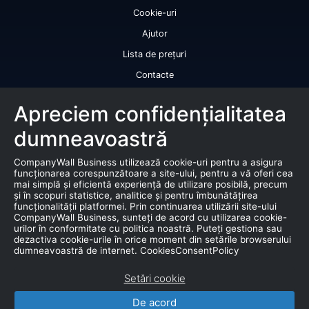
Cookie-uri
Ajutor
Lista de prețuri
Contacte
Licență de utilizare a datelor
Apreciem confidențialitatea
Serviciile noastre
dumneavoastră
Rating de credit
CompanyWall Business utilizează cookie-uri pentru a asigura
Raport de bonitate
funcționarea corespunzătoare a site-ului, pentru a vă oferi cea
mai simplă și eficientă experiență de utilizare posibilă, precum
Certificat de bonitate financiară
și în scopuri statistice, analitice și pentru îmbunătățirea
funcționalității platformei. Prin continuarea utilizării site-ului
Produse
CompanyWall Business, sunteți de acord cu utilizarea cookie-
urilor în conformitate cu politica noastră. Puteți gestiona sau
dezactiva cookie-urile în orice moment din setările browserului
Falimente
dumneavoastră de internet. CookiesConsentPolicy
Licitație
Setări cookie
Bază de date de marketing
De acord