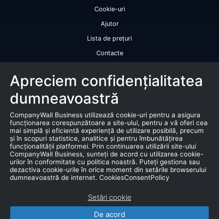
Cookie-uri
Ajutor
Lista de prețuri
Contacte
Licență de utilizare a datelor
Apreciem confidențialitatea
Serviciile noastre
dumneavoastră
Rating de credit
CompanyWall Business utilizează cookie-uri pentru a asigura
Raport de bonitate
funcționarea corespunzătoare a site-ului, pentru a vă oferi cea
mai simplă și eficientă experiență de utilizare posibilă, precum
Certificat de bonitate financiară
și în scopuri statistice, analitice și pentru îmbunătățirea
funcționalității platformei. Prin continuarea utilizării site-ului
Produse
CompanyWall Business, sunteți de acord cu utilizarea cookie-
urilor în conformitate cu politica noastră. Puteți gestiona sau
dezactiva cookie-urile în orice moment din setările browserului
Falimente
dumneavoastră de internet. CookiesConsentPolicy
Licitație
Setări cookie
Bază de date de marketing
De acord