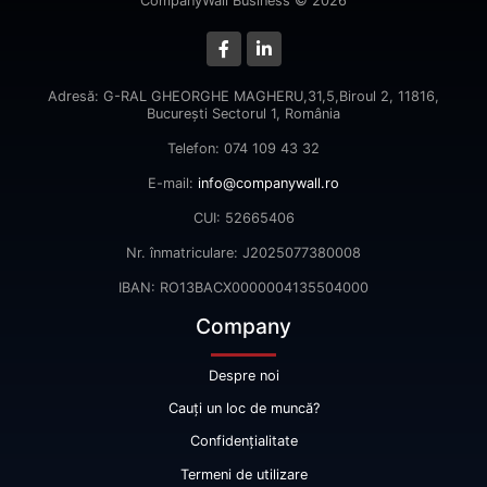
CompanyWall Business © 2026
Adresă: G-RAL GHEORGHE MAGHERU,31,5,Biroul 2, 11816,
Bucureşti Sectorul 1, România
Telefon: 074 109 43 32
E-mail:
info@companywall.ro
CUI: 52665406
Nr. înmatriculare: J2025077380008
IBAN: RO13BACX0000004135504000
Company
Despre noi
Cauți un loc de muncă?
Confidențialitate
Termeni de utilizare