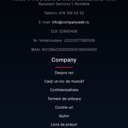
Bucureşti Sectorul 1, România
Telefon: 074 109 43 32
E-mail:
info@companywall.ro
CUI: 52665406
Nr. înmatriculare: J2025077380008
IBAN: RO13BACX0000004135504000
Company
Despre noi
Cauți un loc de muncă?
Confidențialitate
Termeni de utilizare
Cookie-uri
Ajutor
Lista de prețuri