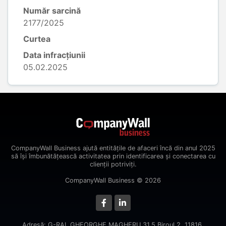
Număr sarcină
2177/2025
Curtea
Data infracțiunii
05.02.2025
CompanyWall Business ajută entitățile de afaceri încă din anul 2025
să își îmbunătățească activitatea prin identificarea și conectarea cu
clienții potriviți.
CompanyWall Business © 2026
Adresă: G-RAL GHEORGHE MAGHERU,31,5,Biroul 2, 11816,