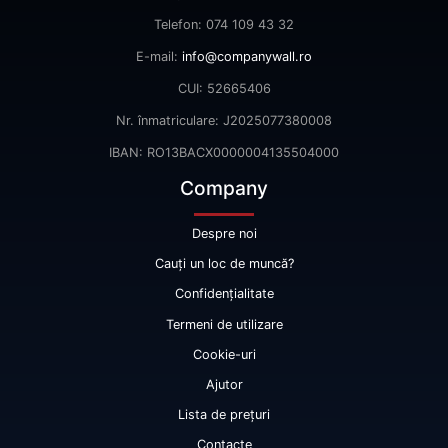
Telefon: 074 109 43 32
E-mail:
info@companywall.ro
CUI: 52665406
Nr. înmatriculare: J2025077380008
IBAN: RO13BACX0000004135504000
Company
Despre noi
Cauți un loc de muncă?
Confidențialitate
Termeni de utilizare
Cookie-uri
Ajutor
Lista de prețuri
Contacte