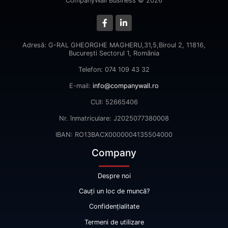
CompanyWall Business © 2026
Adresă: G-RAL GHEORGHE MAGHERU,31,5,Biroul 2, 11816,
Bucureşti Sectorul 1, România
Telefon: 074 109 43 32
E-mail:
info@companywall.ro
CUI: 52665406
Nr. înmatriculare: J2025077380008
IBAN: RO13BACX0000004135504000
Company
Despre noi
Cauți un loc de muncă?
Confidențialitate
Termeni de utilizare