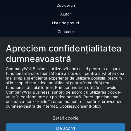
Cookie-uri
Ajutor
Lista de prețuri
Contacte
Licență de utilizare a datelor
Apreciem confidențialitatea
Serviciile noastre
dumneavoastră
Rating de credit
CompanyWall Business utilizează cookie-uri pentru a asigura
Raport de bonitate
funcționarea corespunzătoare a site-ului, pentru a vă oferi cea
mai simplă și eficientă experiență de utilizare posibilă, precum
Certificat de bonitate financiară
și în scopuri statistice, analitice și pentru îmbunătățirea
funcționalității platformei. Prin continuarea utilizării site-ului
Produse
CompanyWall Business, sunteți de acord cu utilizarea cookie-
urilor în conformitate cu politica noastră. Puteți gestiona sau
dezactiva cookie-urile în orice moment din setările browserului
Falimente
dumneavoastră de internet. CookiesConsentPolicy
Licitație
Setări cookie
Bază de date de marketing
De acord