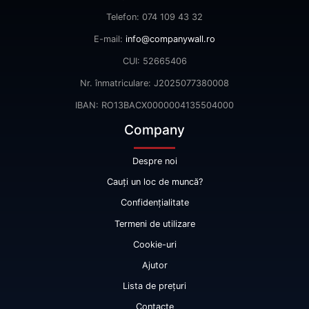
Telefon: 074 109 43 32
E-mail:
info@companywall.ro
CUI: 52665406
Nr. înmatriculare: J2025077380008
IBAN: RO13BACX0000004135504000
Company
Despre noi
Cauți un loc de muncă?
Confidențialitate
Termeni de utilizare
Cookie-uri
Ajutor
Lista de prețuri
Contacte