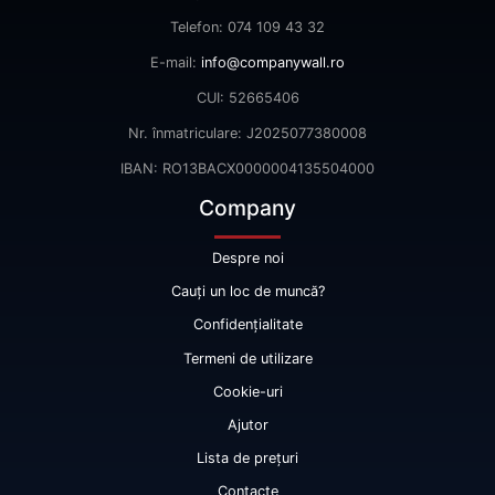
Telefon: 074 109 43 32
E-mail:
info@companywall.ro
CUI: 52665406
Nr. înmatriculare: J2025077380008
IBAN: RO13BACX0000004135504000
Company
Despre noi
Cauți un loc de muncă?
Confidențialitate
Termeni de utilizare
Cookie-uri
Ajutor
Lista de prețuri
Contacte