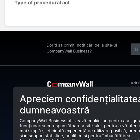
Type of procedural act
Doriți să primiți notificări de la site-ul
CompanyWall Business?
Adr
MAGH
Bucu
Apreciem confidențialitate
CompanyWall Business ajută entitățile
Tele
de afaceri încă din anul 2025 să își
dumneavoastră
îmbunătățească activitatea prin
E-ma
identificarea și conectarea cu clienții
potriviți.
CompanyWall Business utilizează cookie-uri pentru a asigur
CUI:
funcționarea corespunzătoare a site-ului, pentru a vă oferi
CompanyWall Business © 2026
mai simplă și eficientă experiență de utilizare posibilă, prec
Nr. 
și în scopuri statistice, analitice și pentru îmbunătățirea