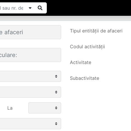
Tipul entității de afaceri
Codul activității
Activitate
Subactivitate
La