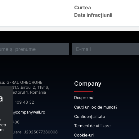
Curtea
Data infracțiunii
Company
esă: G-RAL GHEORGHE
ERU,31,5,Biroul 2, 11816,
reşti Sectorul 1, România
a
Despre noi
fon: 074 109 43 32
Cauți un loc de muncă?
il:
info@companywall.ro
Confidențialitate
a
 52665406
 cea
Termeni de utilizare
um
înmatriculare: J2025077380008
Cookie-uri