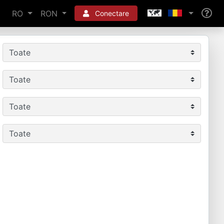
RO
RON
Conectare