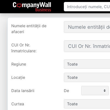
Numele entității de
afaceri
CUI Or Nr.
înmatriculare:
Regiune
Locație
Data lansării
De
Curtea