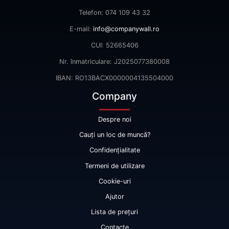
Telefon: 074 109 43 32
E-mail:
info@companywall.ro
CUI: 52665406
Nr. înmatriculare: J2025077380008
IBAN: RO13BACX0000004135504000
Company
Despre noi
Cauți un loc de muncă?
Confidențialitate
Termeni de utilizare
Cookie-uri
Ajutor
Lista de prețuri
Contacte