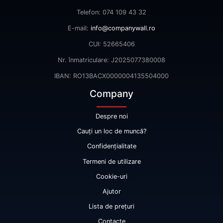
Telefon: 074 109 43 32
E-mail:
info@companywall.ro
CUI: 52665406
Nr. înmatriculare: J2025077380008
IBAN: RO13BACX0000004135504000
Company
Despre noi
Cauți un loc de muncă?
Confidențialitate
Termeni de utilizare
Cookie-uri
Ajutor
Lista de prețuri
Contacte