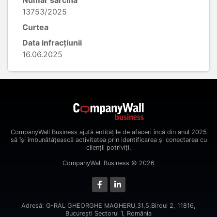
Număr sarcină
13753/2025
Curtea
Data infracțiunii
16.06.2025
CompanyWall Business ajută entitățile de afaceri încă din anul 2025
să își îmbunătățească activitatea prin identificarea și conectarea cu
clienții potriviți.
CompanyWall Business © 2026
Adresă: G-RAL GHEORGHE MAGHERU,31,5,Biroul 2, 11816,
Bucureşti Sectorul 1, România