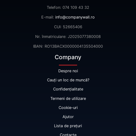
Telefon: 074 109 43 32
E-mail:
info@companywall.ro
CUI: 52665406
Nr. înmatriculare: J2025077380008
IBAN: RO13BACX0000004135504000
Company
Despre noi
Cauți un loc de muncă?
Confidențialitate
Termeni de utilizare
Cookie-uri
Ajutor
Lista de prețuri
Contacte