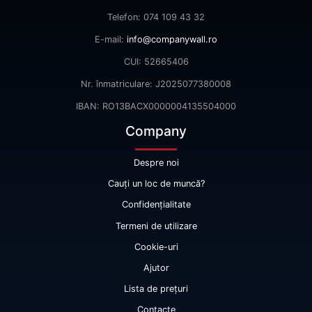
Telefon: 074 109 43 32
E-mail:
info@companywall.ro
CUI: 52665406
Nr. înmatriculare: J2025077380008
IBAN: RO13BACX0000004135504000
Company
Despre noi
Cauți un loc de muncă?
Confidențialitate
Termeni de utilizare
Cookie-uri
Ajutor
Lista de prețuri
Contacte