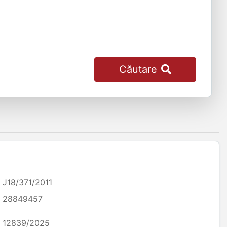
Căutare
J18/371/2011
28849457
12839/2025