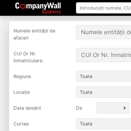
Numele entității de
afaceri
CUI Or Nr.
înmatriculare:
Regiune
Locație
Data lansării
De
Curtea