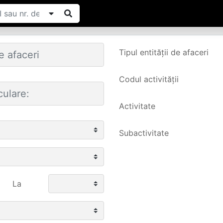
Tipul entității de afaceri
Codul activității
Activitate
Subactivitate
La