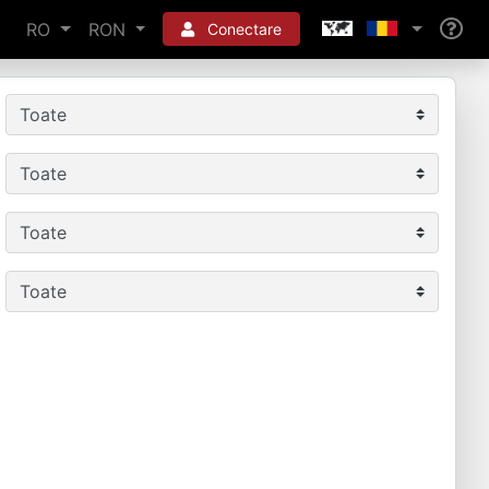
RO
RON
Conectare