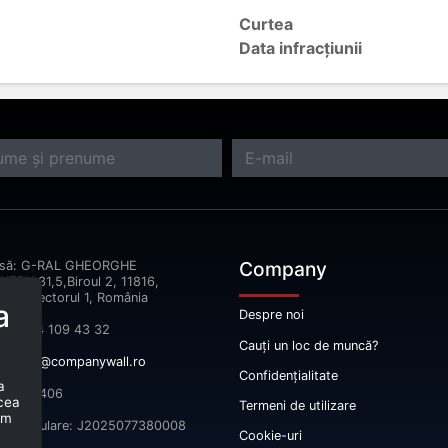
Curtea
Data infracțiunii
Company
esă: G-RAL GHEORGHE
ERU,31,5,Biroul 2, 11816,
reşti Sectorul 1, România
a
Despre noi
fon: 074 109 43 32
Cauți un loc de muncă?
il:
info@companywall.ro
Confidențialitate
a
 52665406
 cea
Termeni de utilizare
um
înmatriculare: J2025077380008
Cookie-uri