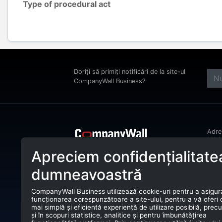
Type of procedural act
Doriți să primiți notificări de la site-ul
CompanyWall Business?
Adr
MAGH
Bucu
Apreciem confidențialitate
CompanyWall Business ajută entitățile
Tele
de afaceri încă din anul 2025 să își
dumneavoastră
îmbunătățească activitatea prin
E-ma
identificarea și conectarea cu clienții
potriviți.
CompanyWall Business utilizează cookie-uri pentru a asigur
CUI:
funcționarea corespunzătoare a site-ului, pentru a vă oferi
CompanyWall Business © 2026
mai simplă și eficientă experiență de utilizare posibilă, prec
Nr. 
și în scopuri statistice, analitice și pentru îmbunătățirea