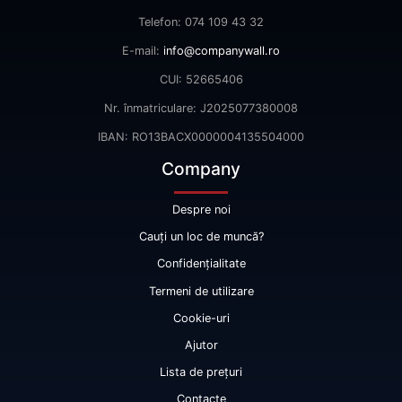
Telefon: 074 109 43 32
E-mail:
info@companywall.ro
CUI: 52665406
Nr. înmatriculare: J2025077380008
IBAN: RO13BACX0000004135504000
Company
Despre noi
Cauți un loc de muncă?
Confidențialitate
Termeni de utilizare
Cookie-uri
Ajutor
Lista de prețuri
Contacte