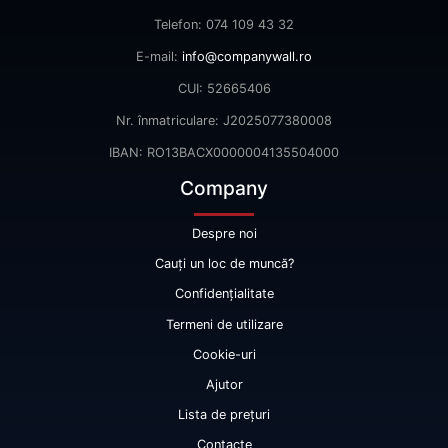
Telefon: 074 109 43 32
E-mail:
info@companywall.ro
CUI: 52665406
Nr. înmatriculare: J2025077380008
IBAN: RO13BACX0000004135504000
Company
Despre noi
Cauți un loc de muncă?
Confidențialitate
Termeni de utilizare
Cookie-uri
Ajutor
Lista de prețuri
Contacte