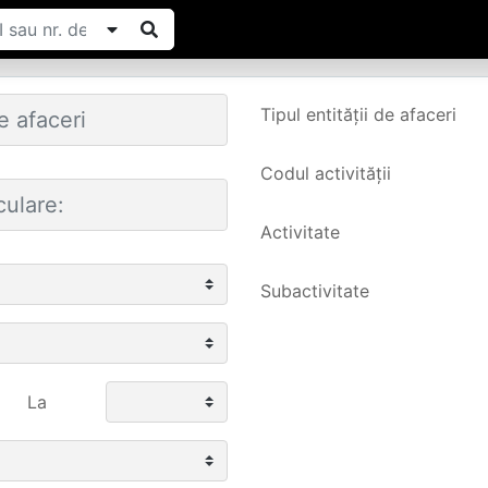
Tipul entității de afaceri
Codul activității
Activitate
Subactivitate
La