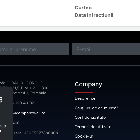
Curtea
Data infracțiunii
Company
esă: G-RAL GHEORGHE
ERU,31,5,Biroul 2, 11816,
reşti Sectorul 1, România
a
Despre noi
fon: 074 109 43 32
Cauți un loc de muncă?
il:
info@companywall.ro
Confidențialitate
a
 52665406
 cea
Termeni de utilizare
um
înmatriculare: J2025077380008
Cookie-uri