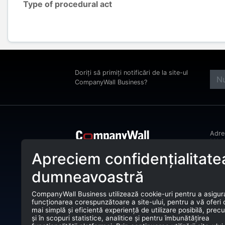
Type of procedural act
Doriți să primiți notificări de la site-ul
CompanyWall Business?
Adr
MAGH
Bucu
Apreciem confidențialitate
CompanyWall Business ajută entitățile
Tele
de afaceri încă din anul 2025 să își
dumneavoastră
îmbunătățească activitatea prin
E-ma
identificarea și conectarea cu clienții
potriviți.
CompanyWall Business utilizează cookie-uri pentru a asigur
CUI:
funcționarea corespunzătoare a site-ului, pentru a vă oferi
CompanyWall Business © 2026
mai simplă și eficientă experiență de utilizare posibilă, prec
Nr. 
și în scopuri statistice, analitice și pentru îmbunătățirea