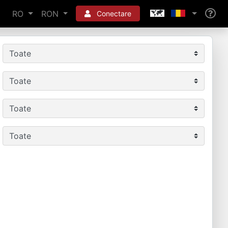
RO
RON
Conectare