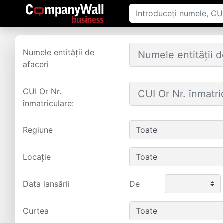
Numele entității de
afaceri
CUI Or Nr.
înmatriculare:
Regiune
Locație
Data lansării
De
Curtea