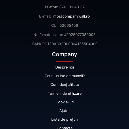
Telefon: 074 109 43 32
E-mail:
info@companywall.ro
CUI: 52665406
Nr. înmatriculare: J2025077380008
IBAN: RO13BACX0000004135504000
Company
Despre noi
Cauți un loc de muncă?
Confidențialitate
Termeni de utilizare
Cookie-uri
Ajutor
Lista de prețuri
Contacte