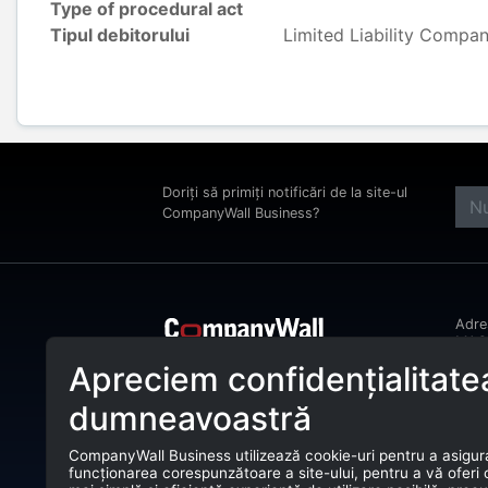
Type of procedural act
Tipul debitorului
Limited Liability Compa
Doriți să primiți notificări de la site-ul
CompanyWall Business?
Adr
MAGH
Bucu
Apreciem confidențialitate
CompanyWall Business ajută entitățile
Tele
de afaceri încă din anul 2025 să își
dumneavoastră
îmbunătățească activitatea prin
E-ma
identificarea și conectarea cu clienții
potriviți.
CompanyWall Business utilizează cookie-uri pentru a asigur
CUI:
funcționarea corespunzătoare a site-ului, pentru a vă oferi
CompanyWall Business © 2026