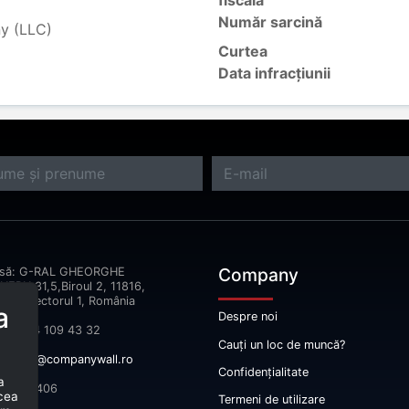
fiscală
Număr sarcină
ny (LLC)
Curtea
Data infracțiunii
Company
esă: G-RAL GHEORGHE
ERU,31,5,Biroul 2, 11816,
reşti Sectorul 1, România
a
Despre noi
fon: 074 109 43 32
Cauți un loc de muncă?
il:
info@companywall.ro
Confidențialitate
a
 52665406
 cea
Termeni de utilizare