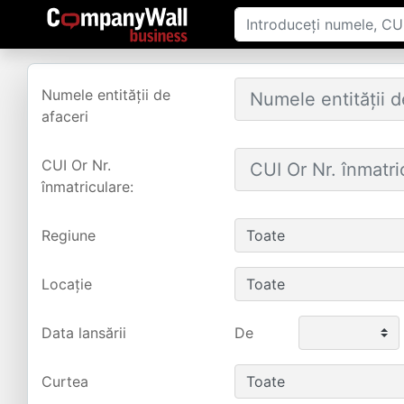
Numele entității de
afaceri
CUI Or Nr.
înmatriculare:
Regiune
Locație
Data lansării
De
Curtea