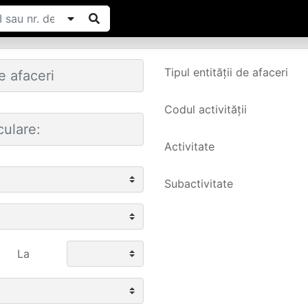
Tipul entității de afaceri
Codul activității
Activitate
Subactivitate
La