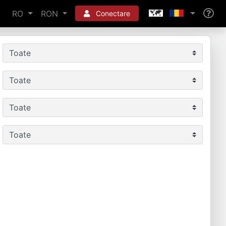
RO
RON
Conectare