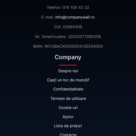
Telefon: 074 109 43 32
E-mail:
info@companywall.ro
CUI: 52665406
Nr. înmatriculare: J2025077380008
IBAN: RO13BACX0000004135504000
Company
Despre noi
Cauți un loc de muncă?
Confidențialitate
Termeni de utilizare
Cookie-uri
Ajutor
Lista de prețuri
Contacte