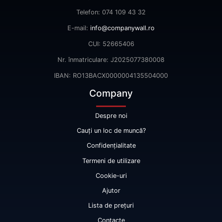
Telefon: 074 109 43 32
E-mail:
info@companywall.ro
CUI: 52665406
Nr. înmatriculare: J2025077380008
IBAN: RO13BACX0000004135504000
Company
Despre noi
Cauți un loc de muncă?
Confidențialitate
Termeni de utilizare
Cookie-uri
Ajutor
Lista de prețuri
Contacte