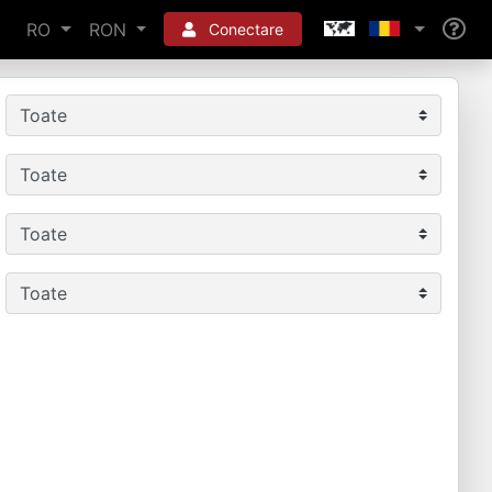
RO
RON
Conectare