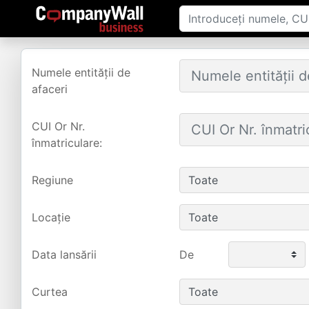
Numele entității de
afaceri
CUI Or Nr.
înmatriculare:
Regiune
Locație
Data lansării
De
Curtea