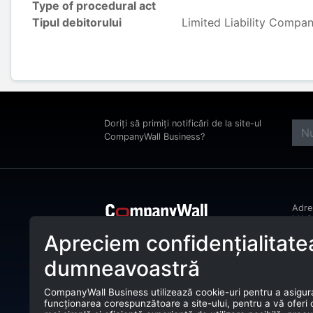
Type of procedural act
Tipul debitorului
Limited Liability Compa
Doriți să primiți notificări de la site-ul
CompanyWall Business?
Adr
MAGH
Bucu
Apreciem confidențialitate
CompanyWall Business ajută entitățile
Tele
de afaceri încă din anul 2025 să își
dumneavoastră
îmbunătățească activitatea prin
E-ma
identificarea și conectarea cu clienții
potriviți.
CompanyWall Business utilizează cookie-uri pentru a asigur
CUI:
funcționarea corespunzătoare a site-ului, pentru a vă oferi
CompanyWall Business © 2026