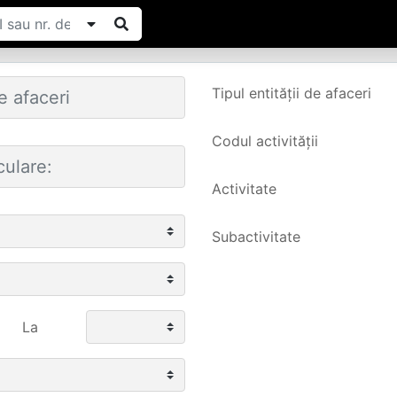
Tipul entității de afaceri
Codul activității
Activitate
Subactivitate
La