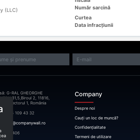
fiscală
Număr sarcină
ny (LLC)
Curtea
Data infracțiunii
Company
esă: G-RAL GHEORGHE
ERU,31,5,Biroul 2, 11816,
reşti Sectorul 1, România
a
Despre noi
fon: 074 109 43 32
Cauți un loc de muncă?
il:
info@companywall.ro
Confidențialitate
a
 52665406
 cea
Termeni de utilizare