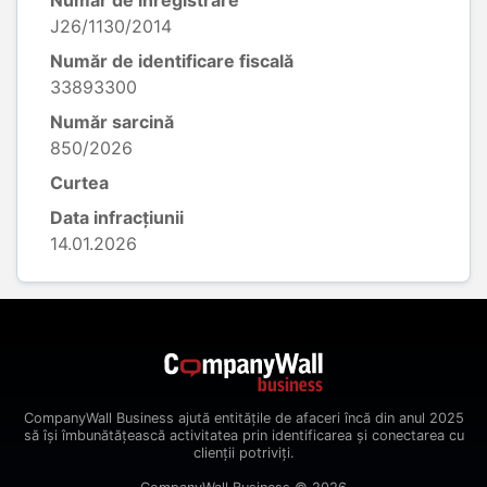
Număr de înregistrare
J26/1130/2014
Număr de identificare fiscală
33893300
Număr sarcină
850/2026
Curtea
Data infracțiunii
14.01.2026
CompanyWall Business ajută entitățile de afaceri încă din anul 2025
să își îmbunătățească activitatea prin identificarea și conectarea cu
clienții potriviți.