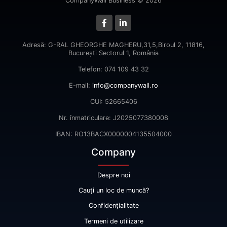
CompanyWall Business © 2026
Adresă: G-RAL GHEORGHE MAGHERU,31,5,Biroul 2, 11816,
Bucureşti Sectorul 1, România
Telefon: 074 109 43 32
E-mail:
info@companywall.ro
CUI: 52665406
Nr. înmatriculare: J2025077380008
IBAN: RO13BACX0000004135504000
Company
Despre noi
Cauți un loc de muncă?
Confidențialitate
Termeni de utilizare