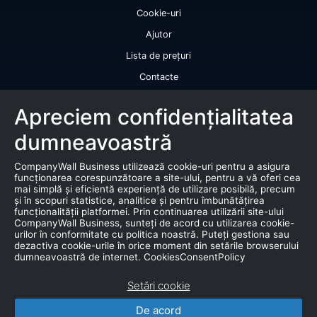
Cookie-uri
Ajutor
Lista de prețuri
Contacte
Licență de utilizare a datelor
Apreciem confidențialitatea
Serviciile noastre
dumneavoastră
Rating de credit
CompanyWall Business utilizează cookie-uri pentru a asigura
Raport de bonitate
funcționarea corespunzătoare a site-ului, pentru a vă oferi cea
mai simplă și eficientă experiență de utilizare posibilă, precum
Certificat de bonitate financiară
și în scopuri statistice, analitice și pentru îmbunătățirea
funcționalității platformei. Prin continuarea utilizării site-ului
Produse
CompanyWall Business, sunteți de acord cu utilizarea cookie-
urilor în conformitate cu politica noastră. Puteți gestiona sau
dezactiva cookie-urile în orice moment din setările browserului
Falimente
dumneavoastră de internet. CookiesConsentPolicy
Licitație
Setări cookie
Bază de date de marketing
De acord