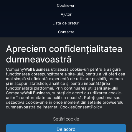
Cookie-uri
Ajutor
Lista de prețuri
Contacte
Licență de utilizare a datelor
Apreciem confidențialitatea
Serviciile noastre
dumneavoastră
Rating de credit
CompanyWall Business utilizează cookie-uri pentru a asigura
Raport de bonitate
funcționarea corespunzătoare a site-ului, pentru a vă oferi cea
mai simplă și eficientă experiență de utilizare posibilă, precum
Certificat de bonitate financiară
și în scopuri statistice, analitice și pentru îmbunătățirea
funcționalității platformei. Prin continuarea utilizării site-ului
Produse
CompanyWall Business, sunteți de acord cu utilizarea cookie-
urilor în conformitate cu politica noastră. Puteți gestiona sau
dezactiva cookie-urile în orice moment din setările browserului
Falimente
dumneavoastră de internet. CookiesConsentPolicy
Licitație
Setări cookie
Bază de date de marketing
De acord