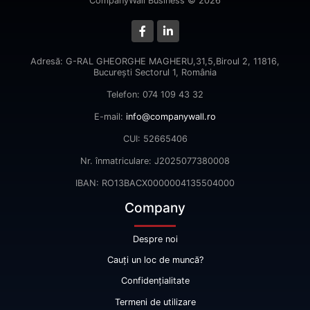
CompanyWall Business © 2026
Adresă: G-RAL GHEORGHE MAGHERU,31,5,Biroul 2, 11816,
Bucureşti Sectorul 1, România
Telefon: 074 109 43 32
E-mail:
info@companywall.ro
CUI: 52665406
Nr. înmatriculare: J2025077380008
IBAN: RO13BACX0000004135504000
Company
Despre noi
Cauți un loc de muncă?
Confidențialitate
Termeni de utilizare