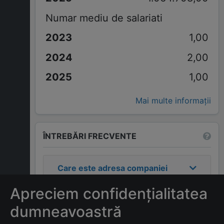
Numar mediu de salariati
1,00
2,00
1,00
Mai multe informații
ÎNTREBĂRI FRECVENTE
Care este adresa companiei
WILIAMS CAR SRL
?
Apreciem confidențialitatea
Care este contactul
dumneavoastră
companiei
WILIAMS CAR