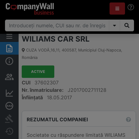
WILIAMS CAR SRL
Rezumat
CUZA VODĂ,16,11
,
400587
,
Municipiul Cluj-Napoca
,
România
Informații de bază
ACTIVE
Persoane și structură de
proprietate
CUI
37602307
Nr. înmatriculare:
J2017002711128
Informații financiare
Înființată
18.05.2017
Rating de credit aprofundat
Publicații în instanță
REZUMATUL COMPANIEI
Modificări
Societate cu răspundere limitată WILIAMS