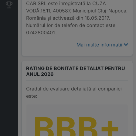
CAR SRL este înregistrată la CUZA
Companii concurente
VODĂ,16,11, 400587, Municipiul Cluj-Napoca,
România și activează din 18.05.2017.
Numărul lor de telefon de contact este
0742800401..
Mai multe informații
RATING DE BONITATE DETALIAT PENTRU
ANUL 2026
Gradul de evaluare detaliată al companiei
este:
BBB+