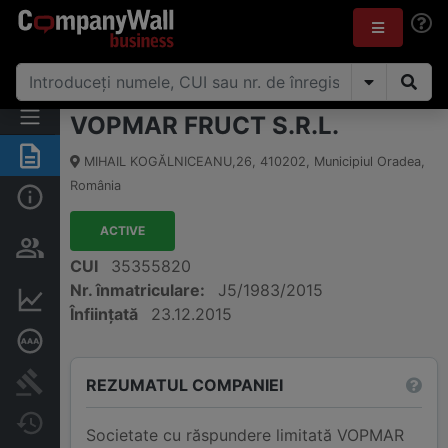
VOPMAR FRUCT S.R.L.
Rezumat
MIHAIL KOGĂLNICEANU,26
,
410202
,
Municipiul Oradea
,
România
Informații de bază
ACTIVE
Persoane și structură de
proprietate
CUI
35355820
Nr. înmatriculare:
J5/1983/2015
Informații financiare
Înființată
23.12.2015
Rating de credit aprofundat
Publicații în instanță
REZUMATUL COMPANIEI
Modificări
Societate cu răspundere limitată VOPMAR