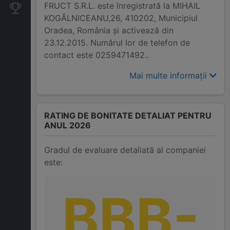
FRUCT S.R.L. este înregistrată la MIHAIL
Companii concurente
KOGĂLNICEANU,26, 410202, Municipiul
Oradea, România și activează din
23.12.2015. Numărul lor de telefon de
contact este 0259471492..
Mai multe informații
RATING DE BONITATE DETALIAT PENTRU
ANUL 2026
Gradul de evaluare detaliată al companiei
este:
BBB-