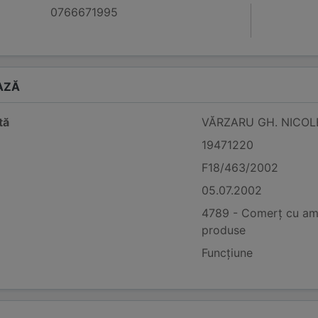
0766671995
AZĂ
tă
VĂRZARU GH. NICOL
19471220
F18/463/2002
05.07.2002
4789 - Comerț cu amăn
produse
Funcțiune