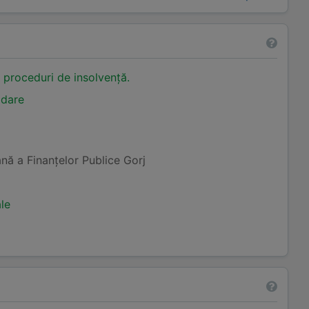
n proceduri de insolvență.
idare
nă a Finanţelor Publice Gorj
ale