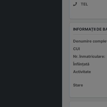
TEL
INFORMAȚII DE B
Denumire comple
CUI
Nr. înmatriculare:
Înființată
Activitate
Stare