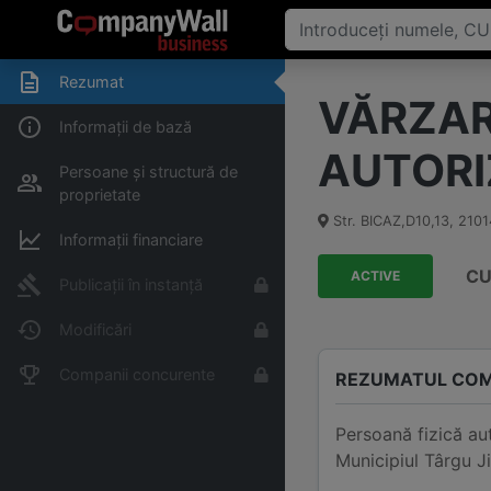
Rezumat
VĂRZAR
Informații de bază
AUTORI
Persoane și structură de
proprietate
Str. BICAZ,D10,13
,
2101
Informații financiare
CU
ACTIVE
Publicații în instanță
Modificări
Companii concurente
REZUMATUL COM
Persoană fizică a
Municipiul Târgu J