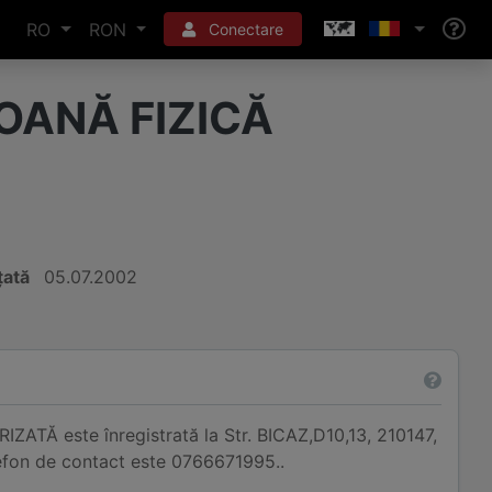
RO
RON
Conectare
OANĂ FIZICĂ
țată
05.07.2002
TĂ este înregistrată la Str. BICAZ,D10,13, 210147,
lefon de contact este 0766671995..