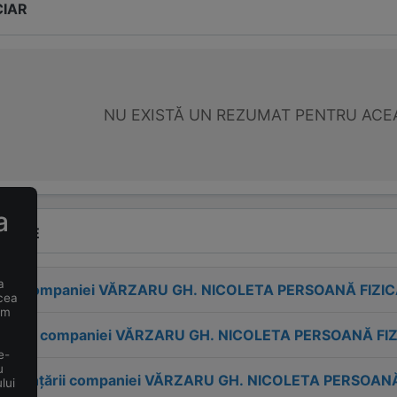
CIAR
NU EXISTĂ UN REZUMAT PENTRU ACE
a
VENTE
a
esa companiei
VĂRZARU GH. NICOLETA PERSOANĂ FIZI
 cea
um
tactul companiei
VĂRZARU GH. NICOLETA PERSOANĂ FI
e-
u
 înființării companiei
VĂRZARU GH. NICOLETA PERSOANĂ
lui