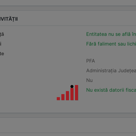
VITĂȚII
ță
Entitatea nu se află î
i
Fără faliment sau lich
te
PFA
Administraţia Judeţea
Nu
Nu există datorii fisc