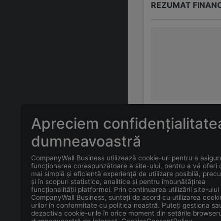
REZUMAT FINAN
Apreciem confidențialitate
ÎNTREBĂRI FREC
dumneavoastră
CompanyWall Business utilizează cookie-uri pentru a asigur
Care este adr
funcționarea corespunzătoare a site-ului, pentru a vă oferi
mai simplă și eficientă experiență de utilizare posibilă, prec
și în scopuri statistice, analitice și pentru îmbunătățirea
Care este con
funcționalității platformei. Prin continuarea utilizării site-ului
CompanyWall Business, sunteți de acord cu utilizarea cooki
urilor în conformitate cu politica noastră. Puteți gestiona sa
Care este data
dezactiva cookie-urile în orice moment din setările browseru