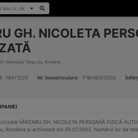
U GH. NICOLETA PERS
ZATĂ
47
,
Municipiul Târgu Jiu
,
România
I
19471220
Nr. înmatriculare:
F18/463/2002
Înfiin
PANIEI
utorizată VĂRZARU GH. NICOLETA PERSOANĂ FIZICĂ AUTORIZA
iu, România și activează din 05.07.2002. Numărul lor de te