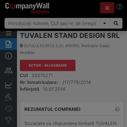
TUVALEN STAND DESIGN SRL
Rezumat
OLTULUI,20,B17,2,3,32
,
800350
,
Municipiul Galaţi
,
România
Informații de bază
ACTIVE - IN LICHIDARE
Persoane și structură de
proprietate
CUI
33370271
Nr. înmatriculare:
J17/779/2014
Informații financiare
Înființată
10.07.2014
Publicații în instanță
Modificări
REZUMATUL COMPANIEI
Companii concurente
Societate cu răspundere limitată TUVALEN