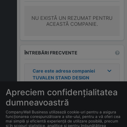
NU EXISTĂ UN REZUMAT PENTRU
ACEASTĂ COMPANIE.
ÎNTREBĂRI FRECVENTE
Care este adresa companiei
TUVALEN STAND DESIGN
SRL
?
Apreciem confidențialitatea
Care este contactul
dumneavoastră
companiei
TUVALEN STAND
CompanyWall Business utilizează cookie-uri pentru a asigura
DESIGN SRL
?
funcționarea corespunzătoare a site-ului, pentru a vă oferi cea
mai simplă și eficientă experiență de utilizare posibilă, precum
și în scopuri statistice, analitice și pentru îmbunătățirea