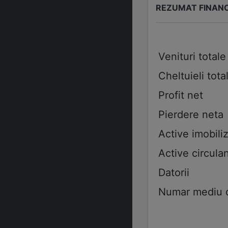
REZUMAT FINAN
Venituri totale
Cheltuieli tota
Profit net
Pierdere neta
Active imobiliz
Active circulan
Datorii
Numar mediu de