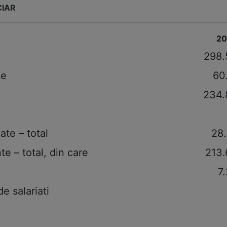
CIAR
20
298.
le
60
234.
ate – total
28
te – total, din care
213
7
 salariati