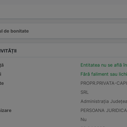
l de bonitate
VITĂȚII
ță
Entitatea nu se află î
i
Fără faliment sau lich
te
PROPR.PRIVATA-CAP
SRL
Administraţia Judeţea
izare
PERSOANA JURIDICA
Nu