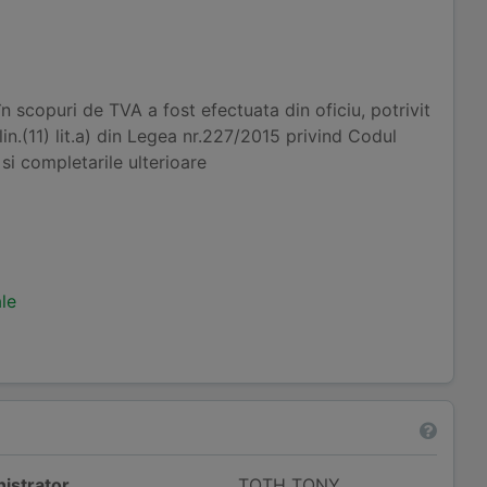
 în scopuri de TVA a fost efectuata din oficiu, potrivit
alin.(11) lit.a) din Legea nr.227/2015 privind Codul
 si completarile ulterioare
ale
istrator
TOTH TONY