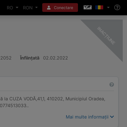
RO
RON
Conectare
-
E
32052
Înființată
02.02.2022
tă la CUZA VODĂ,41,1, 410202, Municipiul Oradea,
 0774513033..
Mai multe informații