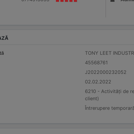
AZĂ
tă
TONY LEET INDUSTRY
45568761
J2022000232052
02.02.2022
6210 - Activități de r
client)
Întrerupere temporară