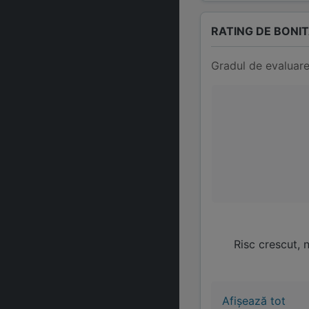
RATING DE BONI
Gradul de evaluare
Risc crescut, 
Afișează tot