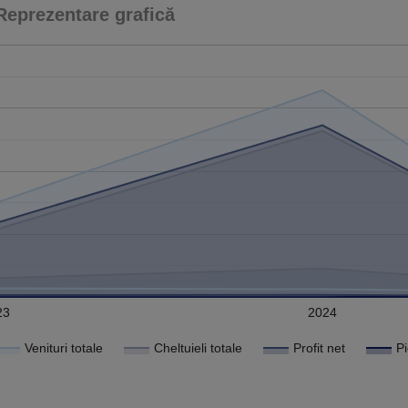
Reprezentare grafică
23
2024
Venituri totale
Cheltuieli totale
Profit net