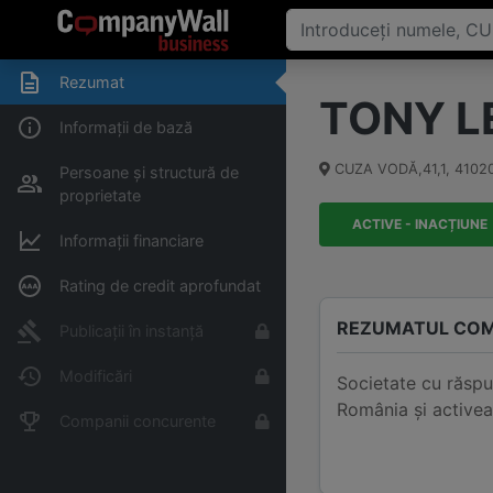
Rezumat
TONY LE
Informații de bază
CUZA VODĂ,41,1
,
4102
Persoane și structură de
proprietate
ACTIVE - INACȚIUNE
Informații financiare
Rating de credit aprofundat
REZUMATUL COM
Publicații în instanță
Modificări
Societate cu răspu
România și activea
Companii concurente